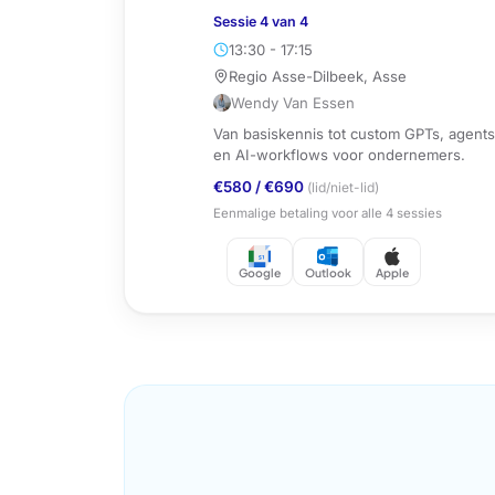
Sessie
4
van
4
13:30 - 17:15
Regio Asse-Dilbeek, Asse
Wendy Van Essen
Van basiskennis tot custom GPTs, agents
en AI-workflows voor ondernemers.
€580
/
€690
(lid/niet-lid)
Eenmalige betaling voor alle
4
sessies
Google
Outlook
Apple