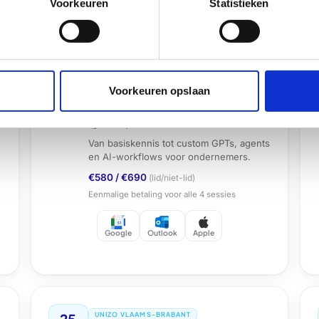
Voorkeuren
Statistieken
11
UNIZO VLAAMS-BRABANT
JAN
ChatGPT: Van prompten naar
AI-workflows (Asse-Dilbeek)
Sessie
1
van
4
13:30 - 17:15
Voorkeuren opslaan
Regio Asse-Dilbeek, Asse
Wendy Van Essen
Van basiskennis tot custom GPTs, agents
en AI-workflows voor ondernemers.
€580
/
€690
(lid/niet-lid)
Eenmalige betaling voor alle
4
sessies
Google
Outlook
Apple
25
UNIZO VLAAMS-BRABANT