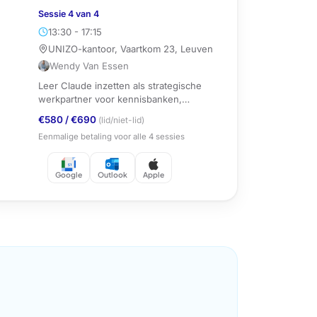
Sessie
4
van
4
13:30 - 17:15
UNIZO-kantoor, Vaartkom 23, Leuven
Wendy Van Essen
Leer Claude inzetten als strategische
werkpartner voor kennisbanken,
documentanalyse en automatisering.
€580
/
€690
(lid/niet-lid)
Eenmalige betaling voor alle
4
sessies
Google
Outlook
Apple