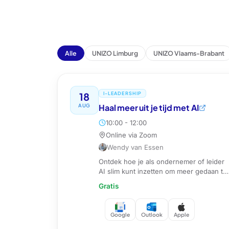
Alle
UNIZO Limburg
UNIZO Vlaams-Brabant
18
I-LEADERSHIP
AUG
Haal meer uit je tijd met AI
10:00 - 12:00
Online via Zoom
Wendy van Essen
Ontdek hoe je als ondernemer of leider
AI slim kunt inzetten om meer gedaan te
krijgen in minder tijd. Praktische tips die
Gratis
je meteen kunt toepassen.
Google
Outlook
Apple