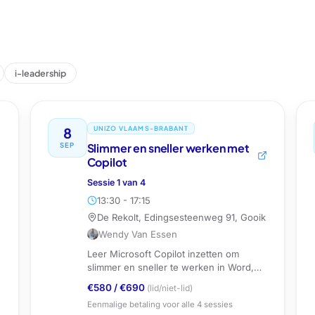
i-leadership
8
UNIZO VLAAMS-BRABANT
SEP
Slimmer en sneller werken met
Copilot
Sessie
1
van
4
13:30 - 17:15
De Rekolt, Edingsesteenweg 91, Gooik
Wendy Van Essen
Leer Microsoft Copilot inzetten om
slimmer en sneller te werken in Word,
Excel, PowerPoint, Outlook en Teams.
€580
/
€690
(lid/niet-lid)
Eenmalige betaling voor alle
4
sessies