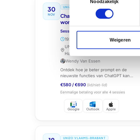
Noodzakelijk
Selection
30
UNIZO LIMBURG
NOV
ChatGPT: van prompten naar AI
workflows (Hasselt)
Sessie
4
van
4
19:30 - 22:00
Weigeren
UNIZO Limburg, Herkenrodesingel 12,
Hasselt
Wendy Van Essen
Ontdek hoe je beter prompt en de
nieuwste functies van ChatGPT kan
inzetten als ondernemer.
€580
/
€690
(lid/niet-lid)
Eenmalige betaling voor alle
4
sessies
Google
Outlook
Apple
19
UNIZO VLAAMS-BRABANT