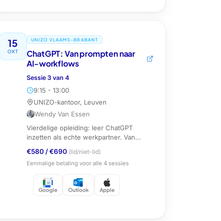
15
UNIZO VLAAMS-BRABANT
OKT
ChatGPT: Van prompten naar
AI-workflows
Sessie
3
van
4
9:15 - 13:00
UNIZO-kantoor, Leuven
Wendy Van Essen
Vierdelige opleiding: leer ChatGPT
inzetten als echte werkpartner. Van
prompten naar custom GPTs, agents en
€580
/
€690
(lid/niet-lid)
AI-workflows.
Eenmalige betaling voor alle
4
sessies
Google
Outlook
Apple