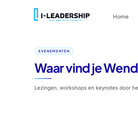
H
o
m
e
H
o
m
e
EVENEMENTEN
Waar vind je Wen
Lezingen, workshops en keynotes door het