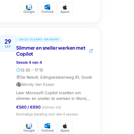
Google
Outlook
Apple
29
UNIZO VLAAMS-BRABANT
SEP
Slimmer en sneller werken met
Copilot
Sessie
4
van
4
13:30 - 17:15
De Rekolt, Edingsesteenweg 91, Gooik
Wendy Van Essen
Leer Microsoft Copilot inzetten om
slimmer en sneller te werken in Word,
Excel, PowerPoint, Outlook en Teams.
€580
/
€690
(lid/niet-lid)
Eenmalige betaling voor alle
4
sessies
Google
Outlook
Apple