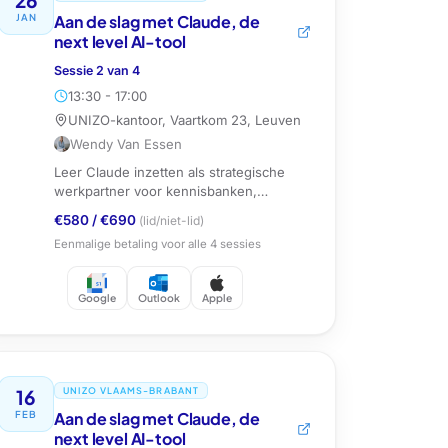
JAN
Aan de slag met Claude, de
next level AI-tool
Sessie
2
van
4
13:30 - 17:00
UNIZO-kantoor, Vaartkom 23, Leuven
Wendy Van Essen
Leer Claude inzetten als strategische
werkpartner voor kennisbanken,
documentanalyse en automatisering.
€580
/
€690
(lid/niet-lid)
Eenmalige betaling voor alle
4
sessies
Google
Outlook
Apple
16
UNIZO VLAAMS-BRABANT
FEB
Aan de slag met Claude, de
next level AI-tool