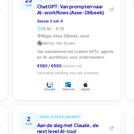
JAN
ChatGPT: Van prompten naar
AI-workflows (Asse-Dilbeek)
Sessie
3
van
4
13:30 - 17:15
Regio Asse-Dilbeek, Asse
Wendy Van Essen
Van basiskennis tot custom GPTs, agents
en AI-workflows voor ondernemers.
€580
/
€690
(lid/niet-lid)
Eenmalige betaling voor alle
4
sessies
Google
Outlook
Apple
2
UNIZO VLAAMS-BRABANT
FEB
Aan de slag met Claude, de
next level AI-tool