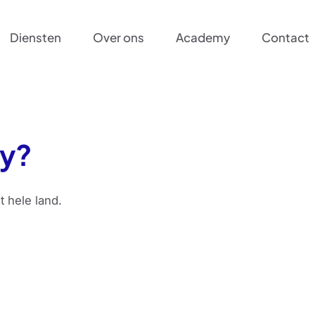
D
i
e
n
s
t
e
n
O
v
e
r
o
n
s
A
c
a
d
e
m
y
C
o
n
t
a
c
t
D
i
e
n
s
t
e
n
O
v
e
r
o
n
s
A
c
a
d
e
m
y
C
o
n
t
a
c
t
dy?
 hele land.