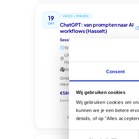
19
UNIZO LIMBURG
OKT
ChatGPT: van prompten naar AI
workflows (Hasselt)
Sessie
2
van
4
19:30 - 22:00
UNIZO Limburg, Herkenrodesingel 12,
Hasselt
Wendy Van Essen
Consent
Ontdek hoe je beter prompt en de
nieuwste functies van ChatGPT kan
inzetten als ondernemer.
Wij gebruiken cookies
€580
/
€690
(lid/niet-lid)
Eenmalige betaling voor alle
4
sessies
Wij gebruiken cookies om onz
kunnen we je een betere ervar
Google
Outlook
Apple
details, of op "Alles accepte
Consent