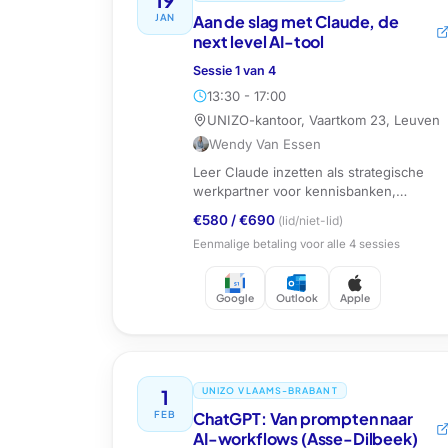
JAN
Aan de slag met Claude, de
next level AI-tool
Sessie
1
van
4
13:30 - 17:00
UNIZO-kantoor, Vaartkom 23, Leuven
Wendy Van Essen
Leer Claude inzetten als strategische
werkpartner voor kennisbanken,
documentanalyse en automatisering.
€580
/
€690
(lid/niet-lid)
Eenmalige betaling voor alle
4
sessies
Google
Outlook
Apple
1
UNIZO VLAAMS-BRABANT
FEB
ChatGPT: Van prompten naar
AI-workflows (Asse-Dilbeek)