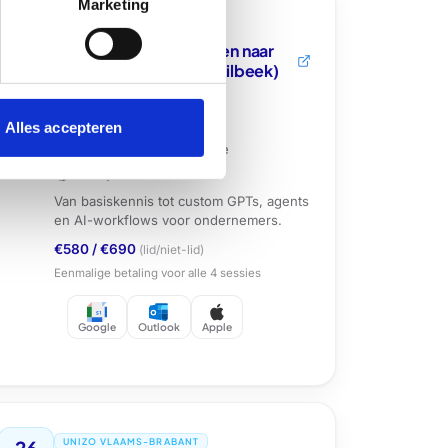
Marketing
18
UNIZO VLAAMS-BRABANT
JAN
ChatGPT: Van prompten naar
AI-workflows (Asse-Dilbeek)
Sessie
2
van
4
13:30 - 17:15
Alles accepteren
Regio Asse-Dilbeek, Asse
Wendy Van Essen
Van basiskennis tot custom GPTs, agents
en AI-workflows voor ondernemers.
€580
/
€690
(lid/niet-lid)
Eenmalige betaling voor alle
4
sessies
Google
Outlook
Apple
26
UNIZO VLAAMS-BRABANT