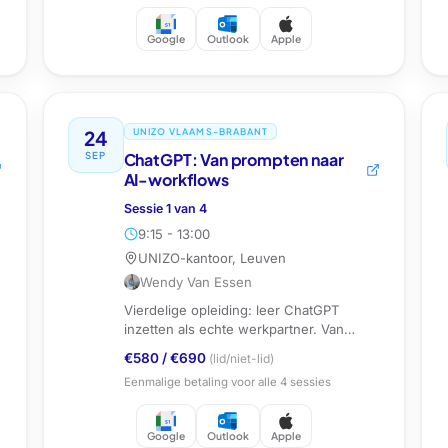
Google
Outlook
Apple
24
UNIZO VLAAMS-BRABANT
SEP
ChatGPT: Van prompten naar
AI-workflows
Sessie
1
van
4
9:15 - 13:00
UNIZO-kantoor, Leuven
Wendy Van Essen
Vierdelige opleiding: leer ChatGPT
inzetten als echte werkpartner. Van
prompten naar custom GPTs, agents en
€580
/
€690
(lid/niet-lid)
AI-workflows.
Eenmalige betaling voor alle
4
sessies
Google
Outlook
Apple