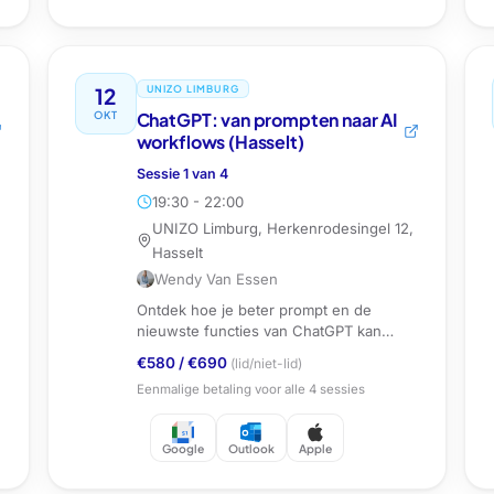
12
UNIZO LIMBURG
OKT
ChatGPT: van prompten naar AI
workflows (Hasselt)
Sessie
1
van
4
19:30 - 22:00
UNIZO Limburg, Herkenrodesingel 12,
Hasselt
Wendy Van Essen
Ontdek hoe je beter prompt en de
nieuwste functies van ChatGPT kan
inzetten als ondernemer.
€580
/
€690
(lid/niet-lid)
Eenmalige betaling voor alle
4
sessies
Google
Outlook
Apple