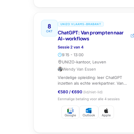
8
UNIZO VLAAMS-BRABANT
OKT
ChatGPT: Van prompten naar
AI-workflows
Sessie
2
van
4
9:15 - 13:00
UNIZO-kantoor, Leuven
Wendy Van Essen
Vierdelige opleiding: leer ChatGPT
inzetten als echte werkpartner. Van
prompten naar custom GPTs, agents en
€580
/
€690
(lid/niet-lid)
AI-workflows.
Eenmalige betaling voor alle
4
sessies
Google
Outlook
Apple