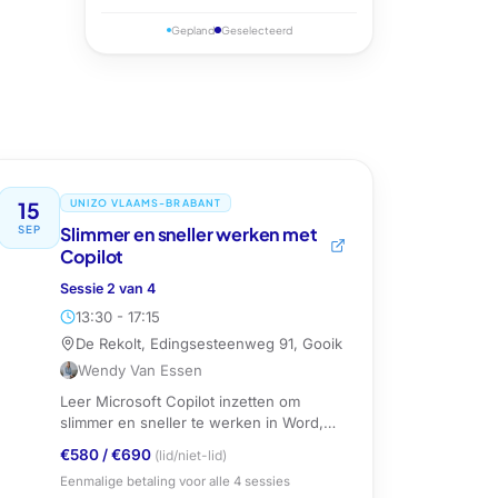
Gepland
Geselecteerd
15
UNIZO VLAAMS-BRABANT
SEP
Slimmer en sneller werken met
Copilot
Sessie
2
van
4
13:30 - 17:15
De Rekolt, Edingsesteenweg 91, Gooik
Wendy Van Essen
Leer Microsoft Copilot inzetten om
slimmer en sneller te werken in Word,
Excel, PowerPoint, Outlook en Teams.
€580
/
€690
(lid/niet-lid)
Eenmalige betaling voor alle
4
sessies