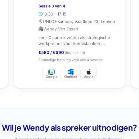
Sessie
3
van
4
13:30 - 17:15
UNIZO-kantoor, Vaartkom 23, Leuven
Wendy Van Essen
Leer Claude inzetten als strategische
werkpartner voor kennisbanken,
documentanalyse en automatisering.
€580
/
€690
(lid/niet-lid)
Eenmalige betaling voor alle
4
sessies
Google
Outlook
Apple
Wil je Wendy als spreker uitnodigen?