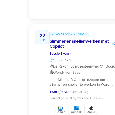
22
UNIZO VLAAMS-BRABANT
SEP
Slimmer en sneller werken met
Copilot
Sessie
3
van
4
13:30 - 17:15
De Rekolt, Edingsesteenweg 91, Gooik
Wendy Van Essen
Leer Microsoft Copilot inzetten om
slimmer en sneller te werken in Word,
Excel, PowerPoint, Outlook en Teams.
€580
/
€690
(lid/niet-lid)
Eenmalige betaling voor alle
4
sessies
Google
Outlook
Apple