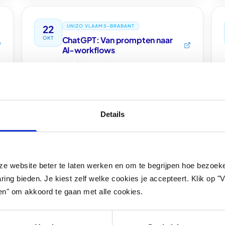
22
UNIZO VLAAMS-BRABANT
OKT
ChatGPT: Van prompten naar
AI-workflows
Sessie
4
van
4
9:15 - 13:00
UNIZO-kantoor, Leuven
Wendy Van Essen
Details
Vierdelige opleiding: leer ChatGPT
inzetten als echte werkpartner. Van
prompten naar custom GPTs, agents en
€580
/
€690
(lid/niet-lid)
AI-workflows.
Eenmalige betaling voor alle
4
sessies
e website beter te laten werken en om te begrijpen hoe bezoeker
ing bieden. Je kiest zelf welke cookies je accepteert. Klik op "
Google
Outlook
Apple
ren" om akkoord te gaan met alle cookies.