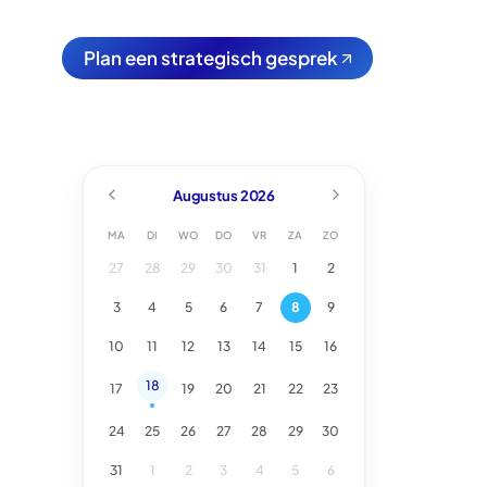
P
l
a
n
e
e
n
s
t
r
a
t
e
g
i
s
c
h
g
e
s
p
r
e
k
P
l
a
n
e
e
n
s
t
r
a
t
e
g
i
s
c
h
g
e
s
p
r
e
k
Augustus
2026
MA
DI
WO
DO
VR
ZA
ZO
27
28
29
30
31
1
2
3
4
5
6
7
8
9
10
11
12
13
14
15
16
18
17
19
20
21
22
23
24
25
26
27
28
29
30
31
1
2
3
4
5
6